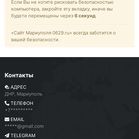
Если Вы не хотите рисковать безопасностью
компьютера, закройте эту вкладку, иначе вы
будете перемещены через
6
секунд
«Сайт Мариуполя 0629.ru» всегда заботится о
вашей безопасности.
Контакты
АДРЕС
ДНР, Мариуполь
ТЕЛЕФОН
+7*********
EMAIL
*****@gmail.com
TELEGRAM