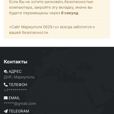
Если Вы не хотите рисковать безопасностью
компьютера, закройте эту вкладку, иначе вы
будете перемещены через
6
секунд
«Сайт Мариуполя 0629.ru» всегда заботится о
вашей безопасности.
Контакты
АДРЕС
ДНР, Мариуполь
ТЕЛЕФОН
+7*********
EMAIL
*****@gmail.com
TELEGRAM