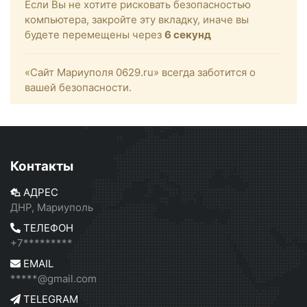
Если Вы не хотите рисковать безопасностью
компьютера, закройте эту вкладку, иначе вы
будете перемещены через
6
секунд
«Сайт Мариуполя 0629.ru» всегда заботится о
вашей безопасности.
Контакты
АДРЕС
ДНР, Мариуполь
ТЕЛЕФОН
+7*********
EMAIL
*****@gmail.com
TELEGRAM