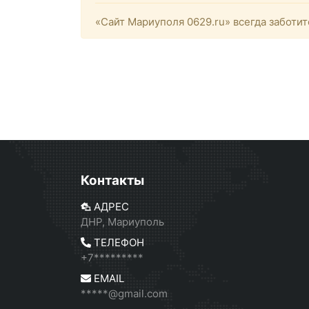
«Сайт Мариуполя 0629.ru» всегда заботит
Контакты
АДРЕС
ДНР, Мариуполь
ТЕЛЕФОН
+7*********
EMAIL
*****@gmail.com