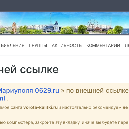
БЪЯВЛЕНИЯ
ГРУППЫ
АКТИВНОСТЬ
КОММЕНТАРИИ
Л
ней ссылке
Мариуполя 0629.ru
» по внешней ссылк
tml
.
имое сайта
vorota-kalitki.ru
и настоятельно рекомендуем
не
тью компьютера, закройте эту вкладку, иначе вы будете пе