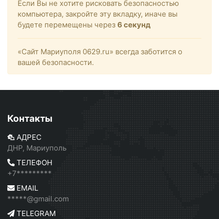
Если Вы не хотите рисковать безопасностью
компьютера, закройте эту вкладку, иначе вы
будете перемещены через
6
секунд
«Сайт Мариуполя 0629.ru» всегда заботится о
вашей безопасности.
Контакты
АДРЕС
ДНР, Мариуполь
ТЕЛЕФОН
+7*********
EMAIL
*****@gmail.com
TELEGRAM