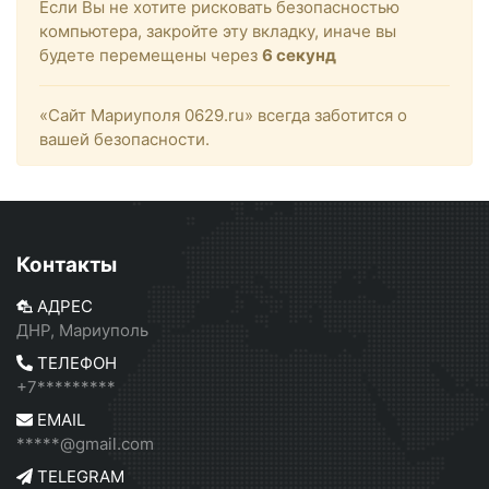
Если Вы не хотите рисковать безопасностью
компьютера, закройте эту вкладку, иначе вы
будете перемещены через
6
секунд
«Сайт Мариуполя 0629.ru» всегда заботится о
вашей безопасности.
Контакты
АДРЕС
ДНР, Мариуполь
ТЕЛЕФОН
+7*********
EMAIL
*****@gmail.com
TELEGRAM