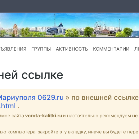
БЪЯВЛЕНИЯ
ГРУППЫ
АКТИВНОСТЬ
КОММЕНТАРИИ
Л
ней ссылке
Мариуполя 0629.ru
» по внешней ссылк
.html
.
имое сайта
vorota-kalitki.ru
и настоятельно рекомендуем
не
тью компьютера, закройте эту вкладку, иначе вы будете пе