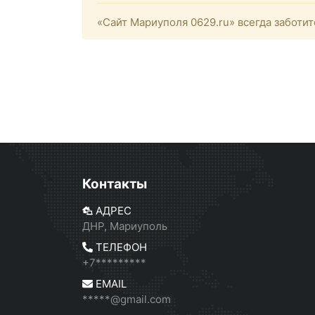
«Сайт Мариуполя 0629.ru» всегда заботит
Контакты
АДРЕС
ДНР, Мариуполь
ТЕЛЕФОН
+7*********
EMAIL
*****@gmail.com