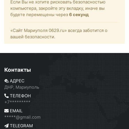
Если Вы не хотите рисковать безопасностью
компьютера, закройте эту вкладку, иначе вы
будете перемещены через
6
секунд
«Сайт Мариуполя 0629.ru» всегда заботится о
вашей безопасности.
Контакты
АДРЕС
ДНР, Мариуполь
ТЕЛЕФОН
+7*********
EMAIL
*****@gmail.com
TELEGRAM