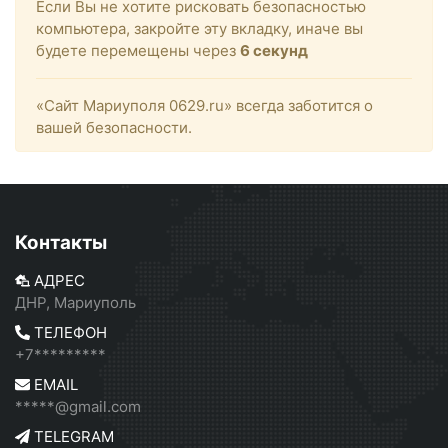
Если Вы не хотите рисковать безопасностью
компьютера, закройте эту вкладку, иначе вы
будете перемещены через
6
секунд
«Сайт Мариуполя 0629.ru» всегда заботится о
вашей безопасности.
Контакты
АДРЕС
ДНР, Мариуполь
ТЕЛЕФОН
+7*********
EMAIL
*****@gmail.com
TELEGRAM