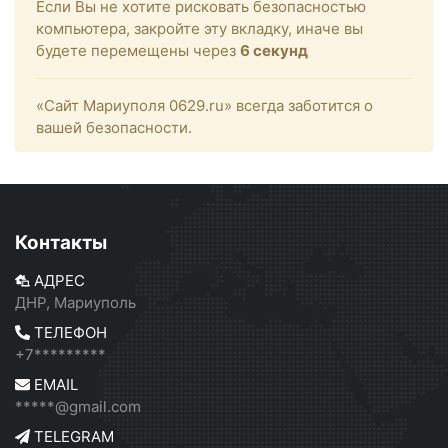
Если Вы не хотите рисковать безопасностью
компьютера, закройте эту вкладку, иначе вы
будете перемещены через
6
секунд
«Сайт Мариуполя 0629.ru» всегда заботится о
вашей безопасности.
Контакты
АДРЕС
ДНР, Мариуполь
ТЕЛЕФОН
+7*********
EMAIL
*****@gmail.com
TELEGRAM