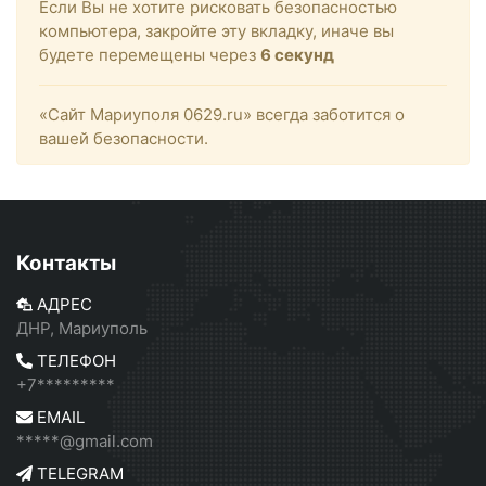
Если Вы не хотите рисковать безопасностью
компьютера, закройте эту вкладку, иначе вы
будете перемещены через
6
секунд
«Сайт Мариуполя 0629.ru» всегда заботится о
вашей безопасности.
Контакты
АДРЕС
ДНР, Мариуполь
ТЕЛЕФОН
+7*********
EMAIL
*****@gmail.com
TELEGRAM