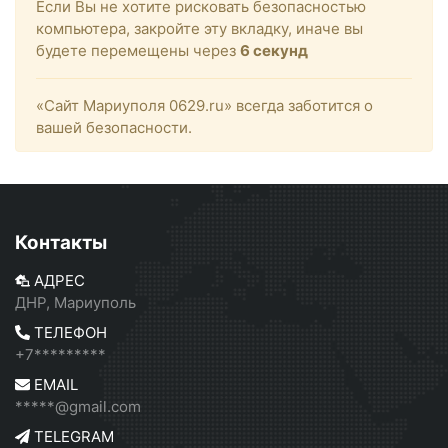
Если Вы не хотите рисковать безопасностью
компьютера, закройте эту вкладку, иначе вы
будете перемещены через
6
секунд
«Сайт Мариуполя 0629.ru» всегда заботится о
вашей безопасности.
Контакты
АДРЕС
ДНР, Мариуполь
ТЕЛЕФОН
+7*********
EMAIL
*****@gmail.com
TELEGRAM