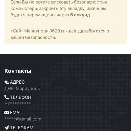
Если Вы не хотите рисковать безопасностью
компьютера, закройте эту вкладку, иначе вы
будете перемещены через
6
секунд
«Сайт Мариуполя 0629.ru» всегда заботится о
вашей безопасности.
Контакты
АДРЕС
ДНР, Мариуполь
ТЕЛЕФОН
+7*********
EMAIL
*****@gmail.com
TELEGRAM