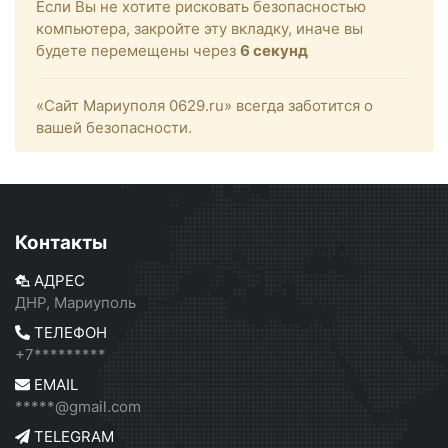
Если Вы не хотите рисковать безопасностью
компьютера, закройте эту вкладку, иначе вы
будете перемещены через
6
секунд
«Сайт Мариуполя 0629.ru» всегда заботится о
вашей безопасности.
Контакты
АДРЕС
ДНР, Мариуполь
ТЕЛЕФОН
+7*********
EMAIL
*****@gmail.com
TELEGRAM