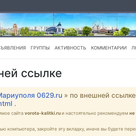
БЪЯВЛЕНИЯ
ГРУППЫ
АКТИВНОСТЬ
КОММЕНТАРИИ
Л
ней ссылке
Мариуполя 0629.ru
» по внешней ссылк
.html
.
имое сайта
vorota-kalitki.ru
и настоятельно рекомендуем
не
тью компьютера, закройте эту вкладку, иначе вы будете пе