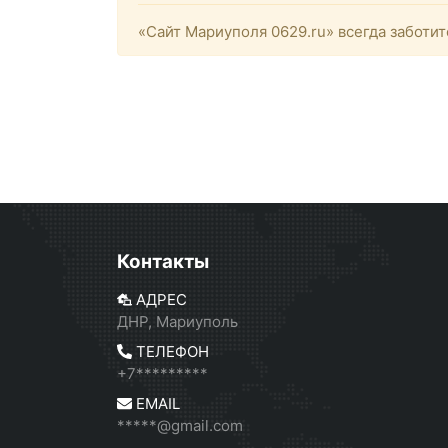
«Сайт Мариуполя 0629.ru» всегда заботит
Контакты
АДРЕС
ДНР, Мариуполь
ТЕЛЕФОН
+7*********
EMAIL
*****@gmail.com