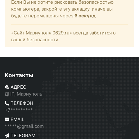
Если Вы не хотите рисковать безопасностью
компьютера, закройте эту вкладку, иначе вы
будете перемещены через
6
секунд
«Сайт Мариуполя 0629.ru» всегда заботится о
вашей безопасности.
Контакты
АДРЕС
ДНР, Мариуполь
ТЕЛЕФОН
+7*********
EMAIL
*****@gmail.com
TELEGRAM