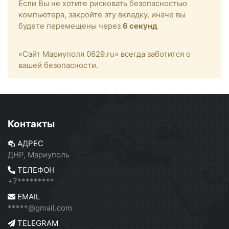
Если Вы не хотите рисковать безопасностью
компьютера, закройте эту вкладку, иначе вы
будете перемещены через
6
секунд
«Сайт Мариуполя 0629.ru» всегда заботится о
вашей безопасности.
Контакты
АДРЕС
ДНР, Мариуполь
ТЕЛЕФОН
+7*********
EMAIL
*****@gmail.com
TELEGRAM