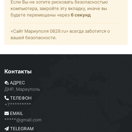
Если Вы не хотите рисковать безопасностью
компьютера, закройте эту вкладку, иначе вы
будете перемещены через
6
секунд
«Сайт Мариуполя 0629.ru» всегда заботится о
вашей безопасности.
Контакты
АДРЕС
ДНР, Мариуполь
ТЕЛЕФОН
+7*********
EMAIL
*****@gmail.com
TELEGRAM