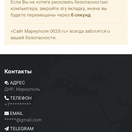
Если Вы не хотите рисковать безопасностью
компьютера, закройте эту вкладку, иначе вы
будете перемещены через
6
секунд
«Сайт Мариуполя 0629.ru» всегда заботится о
вашей безопасности.
Контакты
АДРЕС
ДНР, Мариуполь
ТЕЛЕФОН
+7*********
EMAIL
*****@gmail.com
TELEGRAM