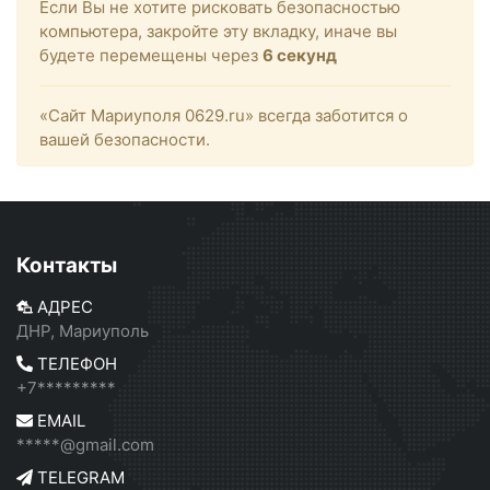
Если Вы не хотите рисковать безопасностью
компьютера, закройте эту вкладку, иначе вы
будете перемещены через
6
секунд
«Сайт Мариуполя 0629.ru» всегда заботится о
вашей безопасности.
Контакты
АДРЕС
ДНР, Мариуполь
ТЕЛЕФОН
+7*********
EMAIL
*****@gmail.com
TELEGRAM