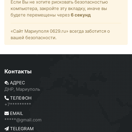
Если Вы не хотите рисковать безопасностью
компьютера, закройте эту вкладку, иначе вы
будете перемещены через
6
секунд
«Сайт Мариуполя 0629.ru» всегда заботится о
вашей безопасности.
Контакты
АДРЕС
ДНР, Мариуполь
ТЕЛЕФОН
+7*********
EMAIL
*****@gmail.com
TELEGRAM