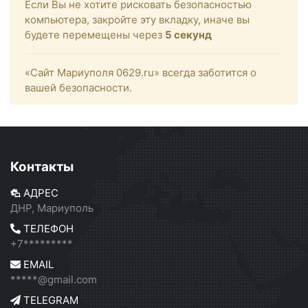
Если Вы не хотите рисковать безопасностью
компьютера, закройте эту вкладку, иначе вы
будете перемещены через
5
секунд
«Сайт Мариуполя 0629.ru» всегда заботится о
вашей безопасности.
Контакты
АДРЕС
ДНР, Мариуполь
ТЕЛЕФОН
+7*********
EMAIL
*****@gmail.com
TELEGRAM