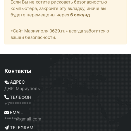
Если Вы не хотите рисковать безопасностью
компьютера, закройте эту вкладку, иначе вы
будете перемещены через
6
секунд
«Сайт Мариуполя 0629.ru» всегда заботится о
вашей безопасности.
Контакты
АДРЕС
ДНР, Мариуполь
ТЕЛЕФОН
+7*********
EMAIL
*****@gmail.com
TELEGRAM