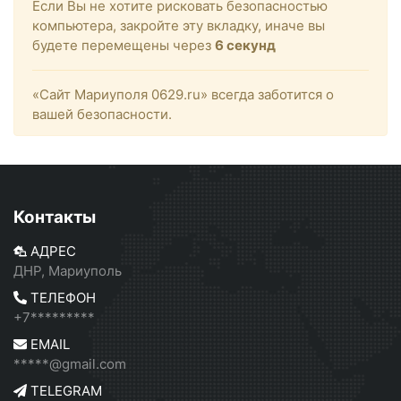
Если Вы не хотите рисковать безопасностью
компьютера, закройте эту вкладку, иначе вы
будете перемещены через
6
секунд
«Сайт Мариуполя 0629.ru» всегда заботится о
вашей безопасности.
Контакты
АДРЕС
ДНР, Мариуполь
ТЕЛЕФОН
+7*********
EMAIL
*****@gmail.com
TELEGRAM