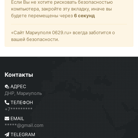
Если Вы не хотите рисковать безопасностью
компьютера, закройте эту вкладку, иначе вы
будете перемещены через
6
секунд
«Сайт Мариуполя 0629.ru» всегда заботится о
вашей безопасности.
Контакты
АДРЕС
ДНР, Мариуполь
ТЕЛЕФОН
+7*********
EMAIL
*****@gmail.com
TELEGRAM