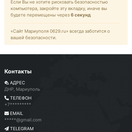
Если Вы не хотите рисковать безопасностью
компьютера, закройте эту вкладку, иначе вы
будете перемещены через
6
секунд
«Сайт Мариуполя 0629.ru» всегда заботится о
вашей безопасности.
Контакты
АДРЕС
ДНР, Мариуполь
ТЕЛЕФОН
+7*********
EMAIL
*****@gmail.com
TELEGRAM