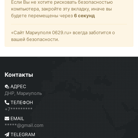
Если Вы не хотите рисковать безопасностью
компьютера, закройте эту вкладку, иначе вы
будете перемещены через
6
секунд
«Сайт Мариуполя 0629.ru» всегда заботится о
вашей безопасности.
Контакты
АДРЕС
ДНР, Мариуполь
ТЕЛЕФОН
+7*********
EMAIL
*****@gmail.com
TELEGRAM