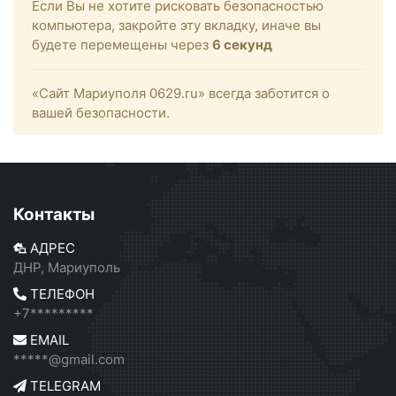
Если Вы не хотите рисковать безопасностью
компьютера, закройте эту вкладку, иначе вы
будете перемещены через
6
секунд
«Сайт Мариуполя 0629.ru» всегда заботится о
вашей безопасности.
Контакты
АДРЕС
ДНР, Мариуполь
ТЕЛЕФОН
+7*********
EMAIL
*****@gmail.com
TELEGRAM