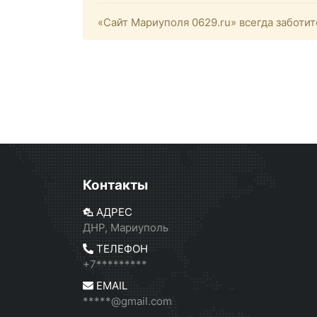
«Сайт Мариуполя 0629.ru» всегда заботит
Контакты
АДРЕС
ДНР, Мариуполь
ТЕЛЕФОН
+7*********
EMAIL
*****@gmail.com