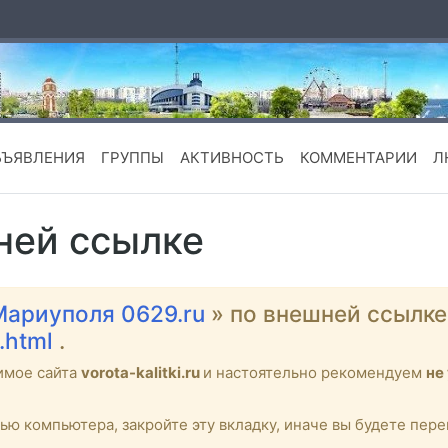
БЪЯВЛЕНИЯ
ГРУППЫ
АКТИВНОСТЬ
КОММЕНТАРИИ
Л
ней ссылке
Мариуполя 0629.ru
» по внешней ссылк
.html
.
имое сайта
vorota-kalitki.ru
и настоятельно рекомендуем
не
тью компьютера, закройте эту вкладку, иначе вы будете пе