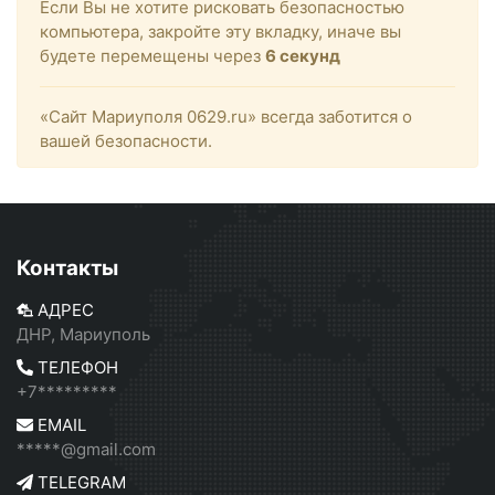
Если Вы не хотите рисковать безопасностью
компьютера, закройте эту вкладку, иначе вы
будете перемещены через
6
секунд
«Сайт Мариуполя 0629.ru» всегда заботится о
вашей безопасности.
Контакты
АДРЕС
ДНР, Мариуполь
ТЕЛЕФОН
+7*********
EMAIL
*****@gmail.com
TELEGRAM