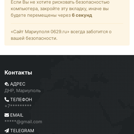
Если Вы не хотите рисковать безопасностью
компьютера, закройте эту вкладку, иначе вы
будете перемещены через
6
секунд
«Сайт Мариуполя 0629.ru» всегда заботится о
вашей безопасности.
Контакты
АДРЕС
ДНР, Мариуполь
ТЕЛЕФОН
+7*********
EMAIL
*****@gmail.com
TELEGRAM