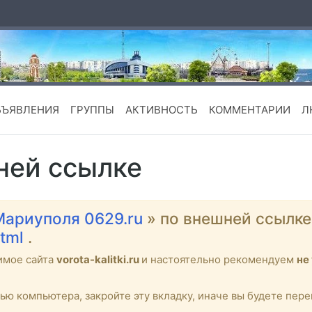
БЪЯВЛЕНИЯ
ГРУППЫ
АКТИВНОСТЬ
КОММЕНТАРИИ
Л
ней ссылке
Мариуполя 0629.ru
» по внешней ссылк
html
.
имое сайта
vorota-kalitki.ru
и настоятельно рекомендуем
не
тью компьютера, закройте эту вкладку, иначе вы будете пе