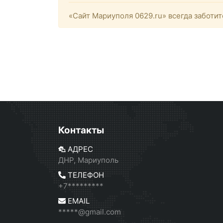
«Сайт Мариуполя 0629.ru» всегда заботит
Контакты
АДРЕС
ДНР, Мариуполь
ТЕЛЕФОН
+7*********
EMAIL
*****@gmail.com