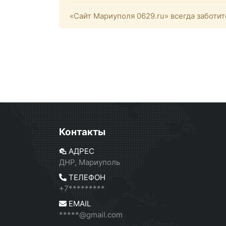
«Сайт Мариуполя 0629.ru» всегда заботит
Контакты
АДРЕС
ДНР, Мариуполь
ТЕЛЕФОН
+7*********
EMAIL
*****@gmail.com