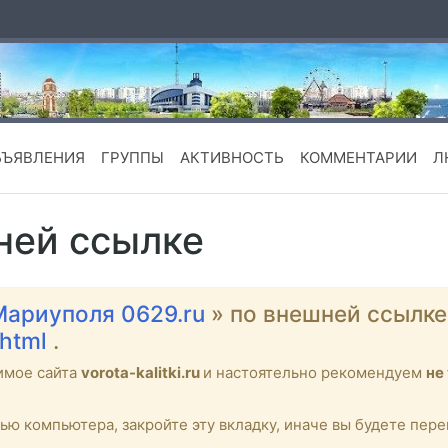
БЪЯВЛЕНИЯ
ГРУППЫ
АКТИВНОСТЬ
КОММЕНТАРИИ
Л
ней ссылке
Мариуполя 0629.ru
» по внешней ссылк
.html
.
имое сайта
vorota-kalitki.ru
и настоятельно рекомендуем
не
тью компьютера, закройте эту вкладку, иначе вы будете пе