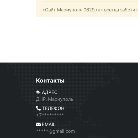
«Сайт Мариуполя 0629.ru» всегда заботит
Контакты
АДРЕС
ДНР, Мариуполь
ТЕЛЕФОН
+7*********
EMAIL
*****@gmail.com