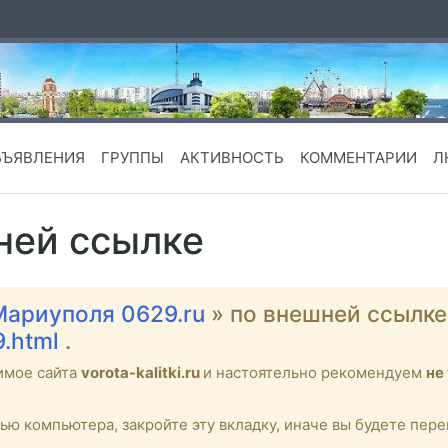
БЪЯВЛЕНИЯ
ГРУППЫ
АКТИВНОСТЬ
КОММЕНТАРИИ
Л
ней ссылке
Мариуполя 0629.ru
» по внешней ссылк
9.html
.
имое сайта
vorota-kalitki.ru
и настоятельно рекомендуем
не
тью компьютера, закройте эту вкладку, иначе вы будете пе