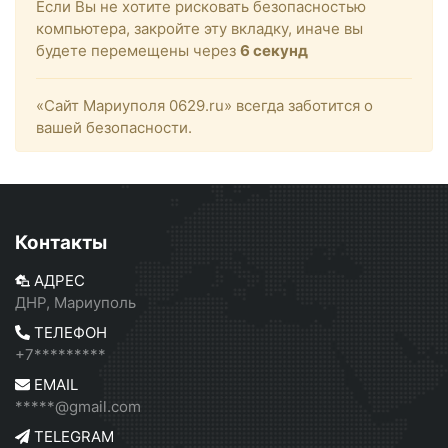
Если Вы не хотите рисковать безопасностью
компьютера, закройте эту вкладку, иначе вы
будете перемещены через
6
секунд
«Сайт Мариуполя 0629.ru» всегда заботится о
вашей безопасности.
Контакты
АДРЕС
ДНР, Мариуполь
ТЕЛЕФОН
+7*********
EMAIL
*****@gmail.com
TELEGRAM