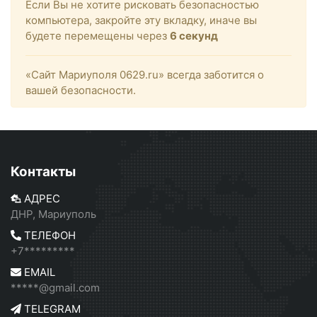
Если Вы не хотите рисковать безопасностью
компьютера, закройте эту вкладку, иначе вы
будете перемещены через
6
секунд
«Сайт Мариуполя 0629.ru» всегда заботится о
вашей безопасности.
Контакты
АДРЕС
ДНР, Мариуполь
ТЕЛЕФОН
+7*********
EMAIL
*****@gmail.com
TELEGRAM