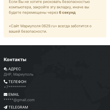
Если Вы не хотите рисковать безопасностью
компьютера, закройте эту вкладку, иначе вы
будете перемещены через
6
секунд
«Сайт Мариуполя 0629.ru» всегда заботится о
вашей безопасности.
Контакты
АДРЕС
ДНР, Мариуполь
ТЕЛЕФОН
+7*********
EMAIL
*****@gmail.com
TELEGRAM