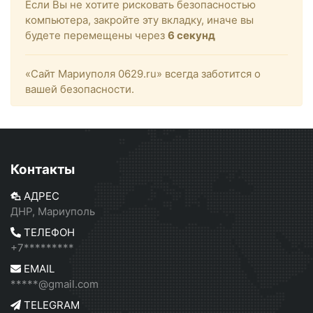
Если Вы не хотите рисковать безопасностью
компьютера, закройте эту вкладку, иначе вы
будете перемещены через
6
секунд
«Сайт Мариуполя 0629.ru» всегда заботится о
вашей безопасности.
Контакты
АДРЕС
ДНР, Мариуполь
ТЕЛЕФОН
+7*********
EMAIL
*****@gmail.com
TELEGRAM