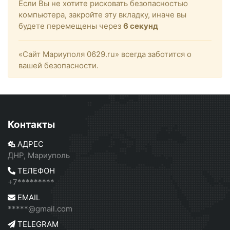
Если Вы не хотите рисковать безопасностью
компьютера, закройте эту вкладку, иначе вы
будете перемещены через
6
секунд
«Сайт Мариуполя 0629.ru» всегда заботится о
вашей безопасности.
Контакты
АДРЕС
ДНР, Мариуполь
ТЕЛЕФОН
+7*********
EMAIL
*****@gmail.com
TELEGRAM