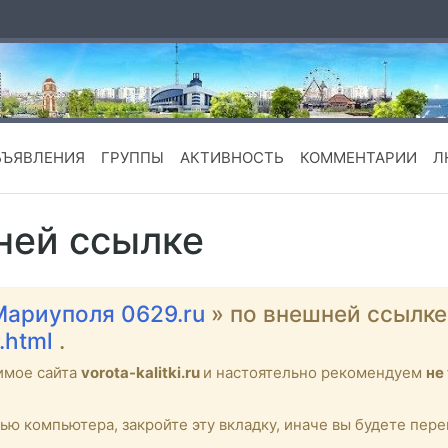
БЪЯВЛЕНИЯ
ГРУППЫ
АКТИВНОСТЬ
КОММЕНТАРИИ
Л
ней ссылке
Мариуполя 0629.ru
» по внешней ссылк
.html
.
имое сайта
vorota-kalitki.ru
и настоятельно рекомендуем
не
тью компьютера, закройте эту вкладку, иначе вы будете пе