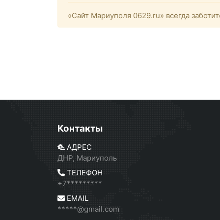
«Сайт Мариуполя 0629.ru» всегда заботит
Контакты
АДРЕС
ДНР, Мариуполь
ТЕЛЕФОН
+7*********
EMAIL
*****@gmail.com