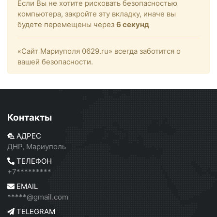
Если Вы не хотите рисковать безопасностью
компьютера, закройте эту вкладку, иначе вы
будете перемещены через
6
секунд
«Сайт Мариуполя 0629.ru» всегда заботится о
вашей безопасности.
Контакты
АДРЕС
ДНР, Мариуполь
ТЕЛЕФОН
+7*********
EMAIL
*****@gmail.com
TELEGRAM