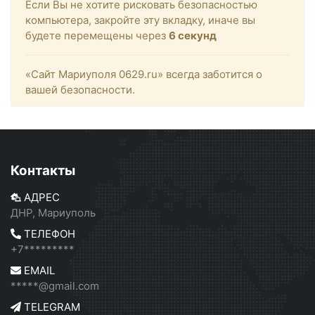
Если Вы не хотите рисковать безопасностью
компьютера, закройте эту вкладку, иначе вы
будете перемещены через
6
секунд
«Сайт Мариуполя 0629.ru» всегда заботится о
вашей безопасности.
Контакты
АДРЕС
ДНР, Мариуполь
ТЕЛЕФОН
+7*********
EMAIL
*****@gmail.com
TELEGRAM