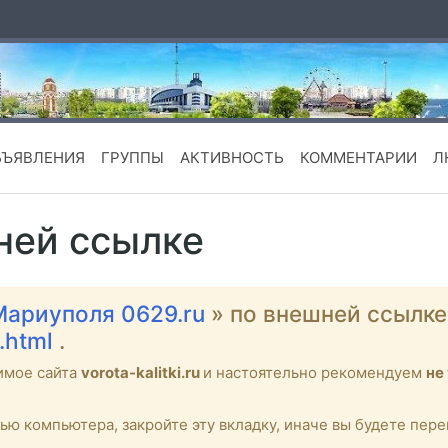
БЪЯВЛЕНИЯ
ГРУППЫ
АКТИВНОСТЬ
КОММЕНТАРИИ
Л
ней ссылке
Мариуполя 0629.ru
» по внешней ссылк
.html
.
имое сайта
vorota-kalitki.ru
и настоятельно рекомендуем
не
тью компьютера, закройте эту вкладку, иначе вы будете пе