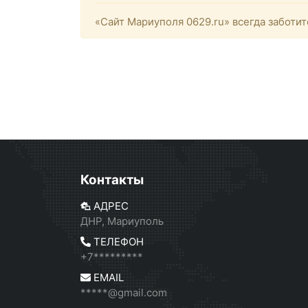
«Сайт Мариуполя 0629.ru» всегда заботит
Контакты
АДРЕС
ДНР, Мариуполь
ТЕЛЕФОН
+7*********
EMAIL
*****@gmail.com