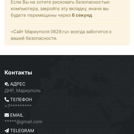
Если Вы не хотите рисковать безопасностью
компьютера, закройте эту вкладку, иначе вы
будете перемещены через
6
секунд
«Сайт Мариуполя 0629.ru» всегда заботится о
вашей безопасности.
Контакты
АДРЕС
ДНР, Мариуполь
ТЕЛЕФОН
+7*********
EMAIL
*****@gmail.com
TELEGRAM