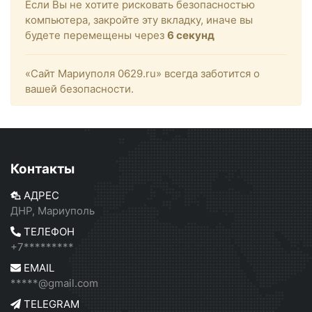
Если Вы не хотите рисковать безопасностью
компьютера, закройте эту вкладку, иначе вы
будете перемещены через
6
секунд
«Сайт Мариуполя 0629.ru» всегда заботится о
вашей безопасности.
Контакты
АДРЕС
ДНР, Мариуполь
ТЕЛЕФОН
+7*********
EMAIL
*****@gmail.com
TELEGRAM