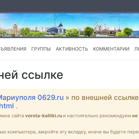
БЪЯВЛЕНИЯ
ГРУППЫ
АКТИВНОСТЬ
КОММЕНТАРИИ
Л
ней ссылке
Мариуполя 0629.ru
» по внешней ссылк
.html
.
имое сайта
vorota-kalitki.ru
и настоятельно рекомендуем
не
тью компьютера, закройте эту вкладку, иначе вы будете пе