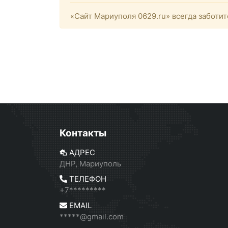
«Сайт Мариуполя 0629.ru» всегда заботит
Контакты
АДРЕС
ДНР, Мариуполь
ТЕЛЕФОН
+7*********
EMAIL
*****@gmail.com