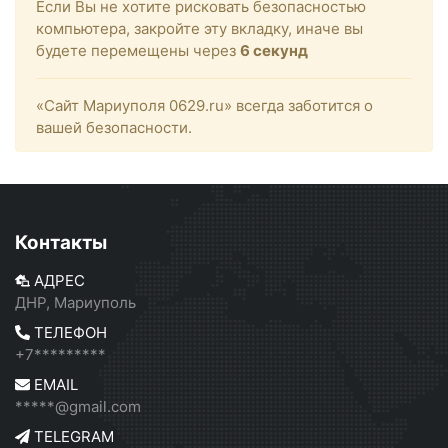
Если Вы не хотите рисковать безопасностью
компьютера, закройте эту вкладку, иначе вы
будете перемещены через
6
секунд
«Сайт Мариуполя 0629.ru» всегда заботится о
вашей безопасности.
Контакты
АДРЕС
ДНР, Мариуполь
ТЕЛЕФОН
+7*********
EMAIL
*****@gmail.com
TELEGRAM