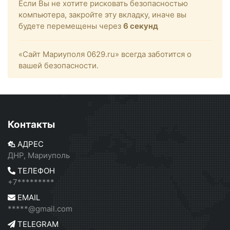
Если Вы не хотите рисковать безопасностью
компьютера, закройте эту вкладку, иначе вы
будете перемещены через
6
секунд
«Сайт Мариуполя 0629.ru» всегда заботится о
вашей безопасности.
Контакты
АДРЕС
ДНР, Мариуполь
ТЕЛЕФОН
+7*********
EMAIL
*****@gmail.com
TELEGRAM