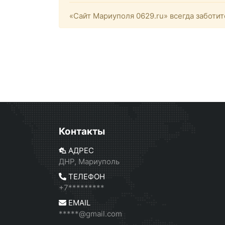
«Сайт Мариуполя 0629.ru» всегда заботит
Контакты
АДРЕС
ДНР, Мариуполь
ТЕЛЕФОН
+7*********
EMAIL
*****@gmail.com