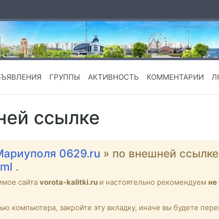
БЪЯВЛЕНИЯ
ГРУППЫ
АКТИВНОСТЬ
КОММЕНТАРИИ
Л
ней ссылке
Мариуполя 0629.ru
» по внешней ссылк
tml
.
имое сайта
vorota-kalitki.ru
и настоятельно рекомендуем
не
тью компьютера, закройте эту вкладку, иначе вы будете пе