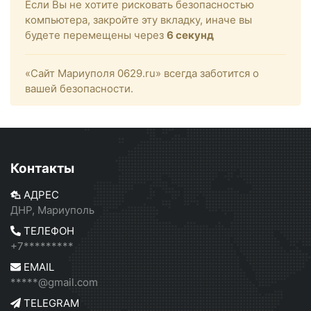
Если Вы не хотите рисковать безопасностью
компьютера, закройте эту вкладку, иначе вы
будете перемещены через
6
секунд
«Сайт Мариуполя 0629.ru» всегда заботится о
вашей безопасности.
Контакты
АДРЕС
ДНР, Мариуполь
ТЕЛЕФОН
+7*********
EMAIL
*****@gmail.com
TELEGRAM